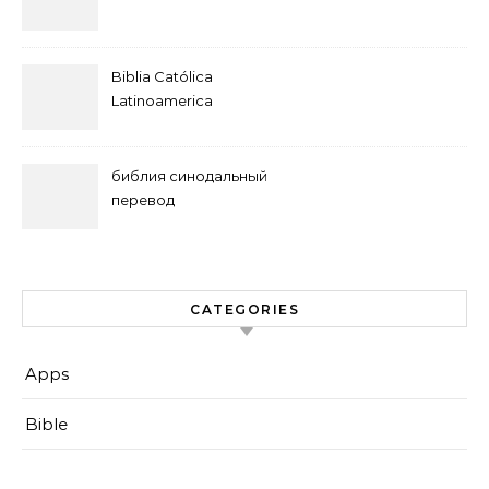
Biblia Católica
Latinoamerica
библия синодальный
перевод
CATEGORIES
Apps
Bible